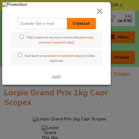
⚠️ POZOR - Objednávky expedujeme od 11. 8. - POZOR ⚠️
0
ks
+420 605 030 403
za
0 Kč
(Po-Pá, 9-17 hod. , So 9-12 hod.)
Odeslat
Menu
Přeji si odebírat novinky e-mailem dle
podmínek
zpracování osobních údajů
.
Souhlasím se
zpracováním osobních údajů
pro účely
Hledat
registrace.
Úvod
Nástrahy a krmení
Krmítkové směsi, method mixy
Krmítkové
Zavřít
směsi
Lorpio Grand Prix 1kg Capr Scopex
Lorpio Grand Prix 1kg Capr
Scopex