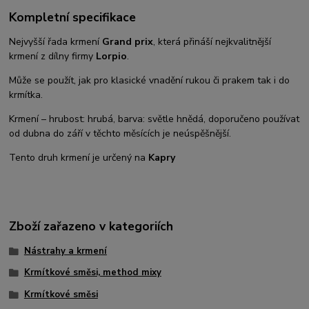
Kompletní specifikace
Nejvyšší řada krmení
Grand prix
, která přináší nejkvalitnější
krmení z dílny firmy
Lorpio
.
Může se použít, jak pro klasické vnadění rukou či prakem tak i do
krmítka.
Krmení – hrubost: hrubá, barva: světle hnědá, doporučeno používat
od dubna do září v těchto měsících je neúspěšnější.
Tento druh krmení je určený na
Kapry
Zboží zařazeno v kategoriích
Nástrahy a krmení
Krmítkové směsi, method mixy
Krmítkové směsi