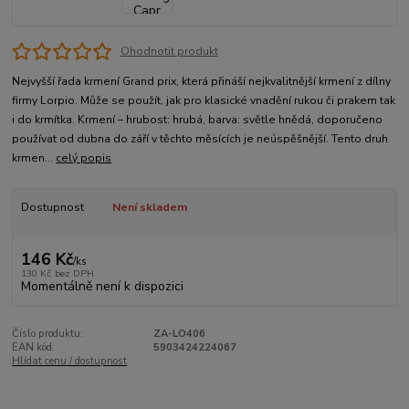
Ohodnotit produkt
Nejvyšší řada krmení Grand prix, která přináší nejkvalitnější krmení z dílny
firmy Lorpio. Může se použít, jak pro klasické vnadění rukou či prakem tak
i do krmítka. Krmení – hrubost: hrubá, barva: světle hnědá, doporučeno
používat od dubna do září v těchto měsících je neúspěšnější. Tento druh
krmen...
celý popis
Dostupnost
Není skladem
146 Kč
/
ks
130 Kč
bez DPH
Momentálně není k dispozici
Číslo produktu:
ZA-LO406
EAN kód:
5903424224067
Hlídat cenu / dostupnost