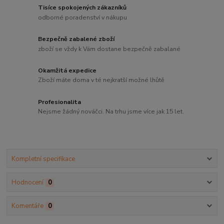
Tisíce spokojených zákazníků
odborné poradenství v nákupu
Bezpečně zabalené zboží
zboží se vždy k Vám dostane bezpečně zabalané
Okamžitá expedice
Zboží máte doma v té nejkratší možné lhůtě
Profesionalita
Nejsme žádný nováčci. Na trhu jsme více jak 15 let.
Kompletní specifikace
Hodnocení
0
Komentáře
0