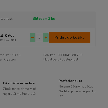
tupnost
Skladem 3 ks
4 Kč
/
ks
Přidat do košíku
 Kč
bez DPH
roduktu:
SYX3
EAN kód:
5060041391739
e:
Kryston
Hlídat cenu / dostupnost
Profesionalita
Okamžitá expedice
Nejsme žádný nováčci.
Zboží máte doma v té
Na trhu jsme více jak 15
nejkratší možné lhůtě
let.