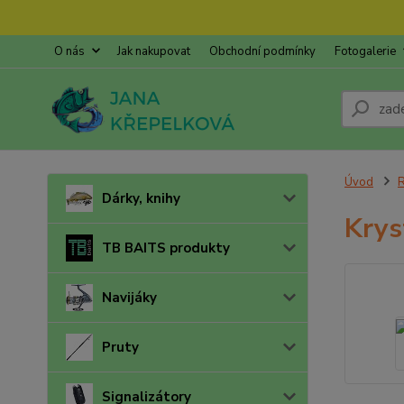
O nás
Jak nakupovat
Obchodní podmínky
Fotogalerie
Úvod
R
Dárky, knihy
Krys
TB BAITS produkty
Navijáky
Pruty
Signalizátory