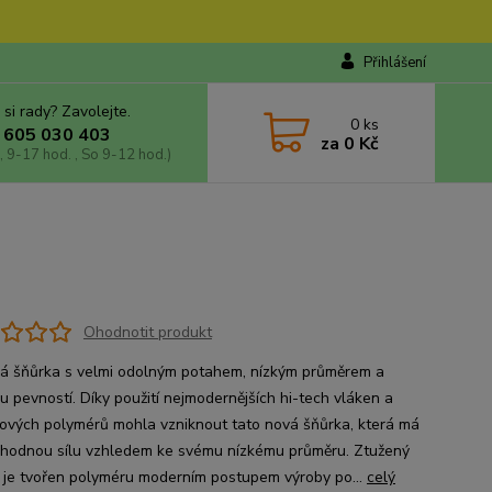
Přihlášení
 si rady? Zavolejte.
0
ks
 605 030 403
za
0 Kč
, 9-17 hod. , So 9-12 hod.)
Ohodnotit produkt
á šňůrka s velmi odolným potahem, nízkým průměrem a
u pevností. Díky použití nejmodernějších hi-tech vláken a
ových polymérů mohla vzniknout tato nová šňůrka, která má
hodnou sílu vzhledem ke svému nízkému průměru. Ztužený
 je tvořen polyméru moderním postupem výroby po...
celý