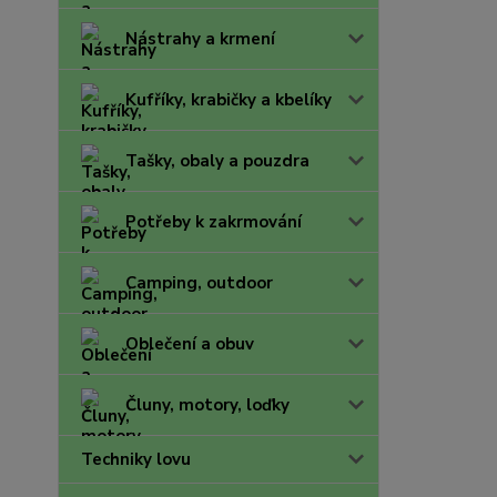
Nástrahy a krmení
Kufříky, krabičky a kbelíky
Tašky, obaly a pouzdra
Potřeby k zakrmování
Camping, outdoor
Oblečení a obuv
Čluny, motory, loďky
Techniky lovu