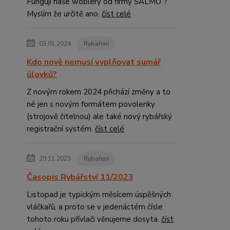
Fungují naše woblery od firmy SALMO ?
Myslím že určitě ano.
číst celé
03.01.2024
Rybaření
Kdo nově nemusí vyplňovat sumář
úlovků?
Z novým rokem 2024 přichází změny a to
né jen s novým formátem povolenky
(strojově čitelnou) ale také nový rybářský
registrační systém.
číst celé
29.11.2023
Rybaření
Časopis Rybářství 11/2023
Listopad je typickým měsícem úspěšných
vláčkařů, a proto se v jedenáctém čísle
tohoto roku přívlači věnujeme dosyta.
číst