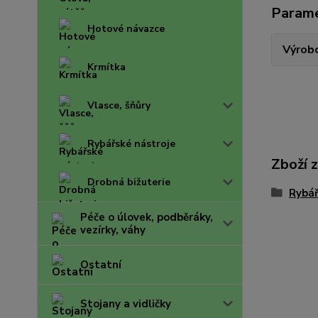
Param
Hotové návazce
Výrob
Krmítka
Vlasce, šňůry
Rybářské nástroje
Zboží 
Drobná bižuterie
Rybář
Péče o úlovek, podběráky,
vezírky, váhy
Ostatní
Stojany a vidličky