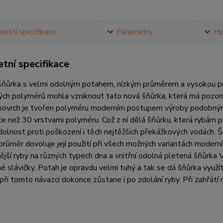
etní specifikace
Parametry
Ho
tní specifikace
ňůrka s velmi odolným potahem, nízkým průměrem a vysokou pevn
ých polymérů mohla vzniknout tato nová šňůrka, která má pozo
povrch je tvořen polyméru moderním postupem výroby podobným v
ce než 30 vrstvami polyméru. Což z ní dělá šňůrku, která rybám při 
olnost proti poškození i těch nejtěžších překážkových vodách. 
ý průměr dovoluje její použití při všech možných variantách mode
jší ryby na různých typech dna a vnitřní odolná pletená šňůrka V
é slávičky. Potah je opravdu velmi tuhý a tak se dá šňůrka využít i
 při tomto návazci dokonce zůstane i po zdolání ryby. Při zahřá