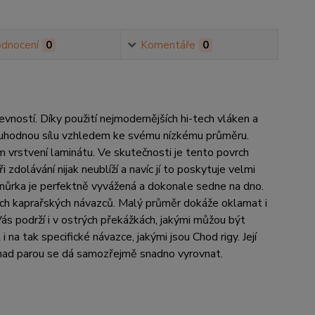
dnocení
0
Komentáře
0
ostí. Díky použití nejmodernějších hi-tech vláken a
ruhodnou sílu vzhledem ke svému nízkému průměru.
rstvení laminátu. Ve skutečnosti je tento povrch
zdolávání nijak neublíží a navíc jí to poskytuje velmi
Šnůrka je perfektně vyvážená a dokonale sedne na dno.
rních kaprařských návazců. Malý průměr dokáže oklamat i
ás podrží i v ostrých překážkách, jakými můžou být
 na tak specifické návazce, jakými jsou Chod rigy. Její
tí nad parou se dá samozřejmě snadno vyrovnat.