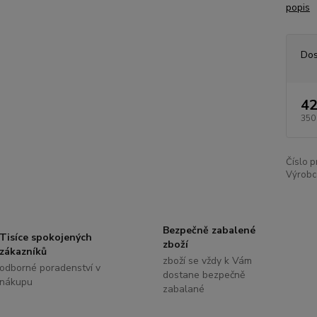
popis
Dos
42
350
Číslo p
Výrobc
Bezpečně zabalené
Tisíce spokojených
zboží
zákazníků
zboží se vždy k Vám
odborné poradenství v
dostane bezpečně
nákupu
zabalané