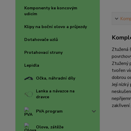
Komponenty ke koncovým
udicím
Kompl
Klipy na boční olovo a průjezdy
Komple
Dotahovače uzlů
Ztužená š
Protahovací struny
povrchov
Ztužený 
Lepidla
tvořen ví
dobrou od
Očka, náhradní díly
Její nízk
Lanka a návazce na
neskušeně
dravce
nepřijemn
zakřivení
PVA program
Olova, zátěže