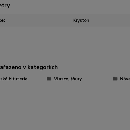
etry
ce
Kryston
zařazeno v kategoriích
ská bižuterie
Vlasce, šňůry
Náva