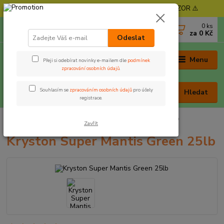
⚠️ POZOR - Objednávky expedujeme od 11. 8. - POZOR ⚠️
0
ks
+420 605 030 403
za
0 Kč
(Po-Pá, 9-17 hod. , So 9-12 hod.)
Odeslat
Menu
Přeji si odebírat novinky e-mailem dle
podmínek
zpracování osobních údajů
.
Souhlasím se
zpracováním osobních údajů
pro účely
Hledat
registrace.
Úvod
Rybářská bižuterie
Kryston Super Mantis Green 25lb
Zavřít
Kryston Super Mantis Green 25lb