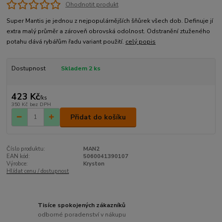
Ohodnotit produkt
Super Mantis je jednou z nejpopulárnějších šňůrek všech dob. Definuje jí
extra malý průměr a zároveň obrovská odolnost. Odstranění ztuženého
potahu dává rybářům řadu variant použití.
celý popis
Dostupnost
Skladem 2 ks
423 Kč
/
ks
350 Kč
bez DPH
Přidat do košíku
Číslo produktu:
MAN2
EAN kód:
5060041390107
Výrobce:
Kryston
Hlídat cenu / dostupnost
Tisíce spokojených zákazníků
odborné poradenství v nákupu