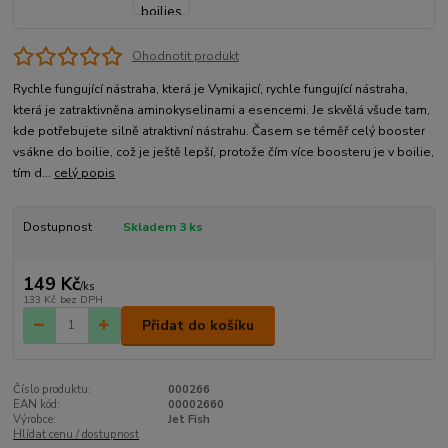
Ohodnotit produkt
Rychle fungující nástraha, která je Vynikajicí, rychle fungující nástraha,
která je zatraktivněna aminokyselinami a esencemi. Je skvělá všude tam,
kde potřebujete silně atraktivní nástrahu. Časem se téměř celý booster
vsákne do boilie, což je ještě lepší, protože čím více boosteru je v boilie,
tím d...
celý popis
Dostupnost
Skladem 3 ks
149 Kč
/
ks
133 Kč
bez DPH
Přidat do košíku
Číslo produktu:
000266
EAN kód:
00002660
Výrobce:
Jet Fish
Hlídat cenu / dostupnost