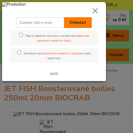
⚠️ POZOR - Objednávky expedujeme od 11. 8. - POZOR ⚠️
0
ks
+420 605 030 403
za
0 Kč
(Po-Pá, 9-17 hod. , So 9-12 hod.)
Odeslat
Menu
Přeji si odebírat novinky e-mailem dle
podmínek
zpracování osobních údajů
.
Souhlasím se
zpracováním osobních údajů
pro účely
Hledat
registrace.
Úvod
Nástrahy a krmení
Boilies
JET FISH Boosterované boilies
Zavřít
250ml 20mm BIOCRAB
JET FISH Boosterované boilies
250ml 20mm BIOCRAB