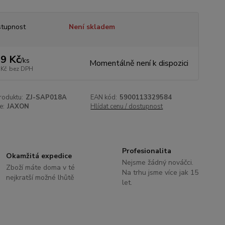
tupnost
Není skladem
9 Kč
/
ks
Momentálně není k dispozici
 Kč
bez DPH
roduktu:
ZJ-SAP018A
EAN kód:
5900113329584
e:
JAXON
Hlídat cenu / dostupnost
Profesionalita
Okamžitá expedice
Nejsme žádný nováčci.
Zboží máte doma v té
Na trhu jsme více jak 15
nejkratší možné lhůtě
let.