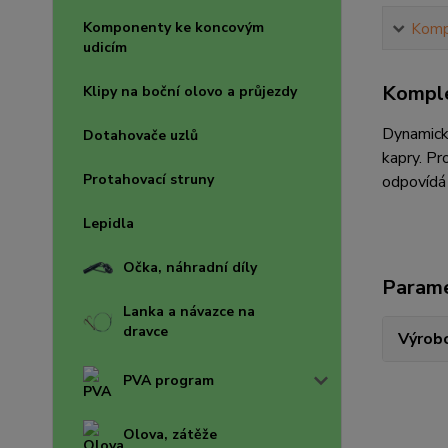
Komponenty ke koncovým
Kompl
udicím
Komple
Klipy na boční olovo a průjezdy
Dynamický
Dotahovače uzlů
kapry. Pr
Protahovací struny
odpovídá 
Lepidla
Očka, náhradní díly
Param
Lanka a návazce na
dravce
Výrob
PVA program
Olova, zátěže