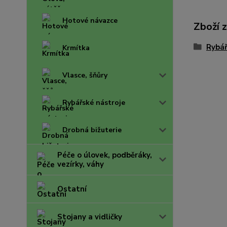
Hotové návazce
Zboží 
Rybář
Krmítka
Vlasce, šňůry
Rybářské nástroje
Drobná bižuterie
Péče o úlovek, podběráky,
vezírky, váhy
Ostatní
Stojany a vidličky