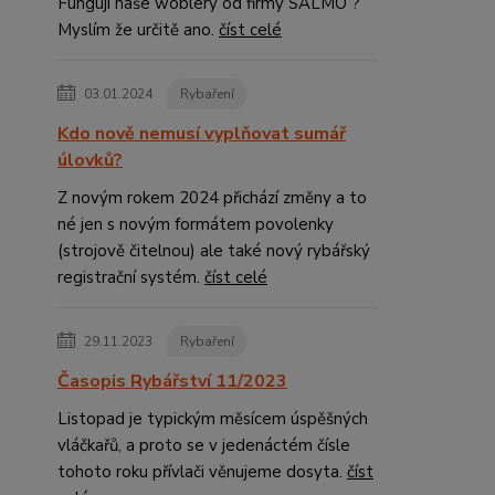
Fungují naše woblery od firmy SALMO ?
Myslím že určitě ano.
číst celé
03.01.2024
Rybaření
Kdo nově nemusí vyplňovat sumář
úlovků?
Z novým rokem 2024 přichází změny a to
né jen s novým formátem povolenky
(strojově čitelnou) ale také nový rybářský
registrační systém.
číst celé
29.11.2023
Rybaření
Časopis Rybářství 11/2023
Listopad je typickým měsícem úspěšných
vláčkařů, a proto se v jedenáctém čísle
tohoto roku přívlači věnujeme dosyta.
číst