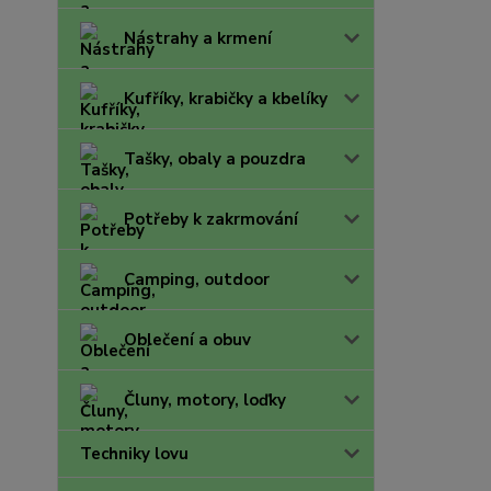
Nástrahy a krmení
Kufříky, krabičky a kbelíky
Tašky, obaly a pouzdra
Potřeby k zakrmování
Camping, outdoor
Oblečení a obuv
Čluny, motory, loďky
Techniky lovu