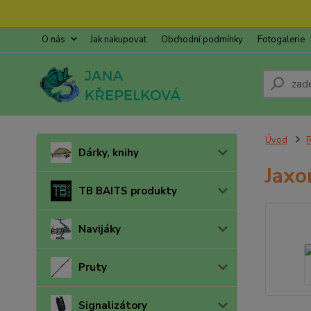
O nás
Jak nakupovat
Obchodní podmínky
Fotogalerie
Úvod
R
Dárky, knihy
Jaxo
TB BAITS produkty
Navijáky
Pruty
Signalizátory