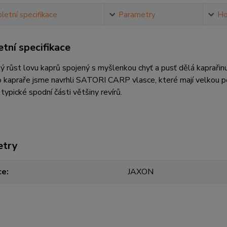
etní specifikace
Parametry
Ho
tní specifikace
 růst lovu kaprů spojený s myšlenkou chyť a pusť dělá kaprařinu
o kapraře jsme navrhli SATORI CARP vlasce, které mají velkou 
typické spodní části většiny revírů.
etry
ce
JAXON