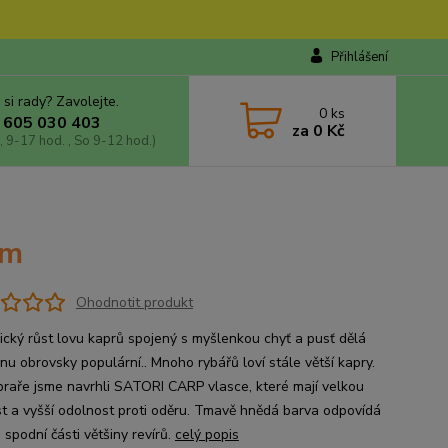
Přihlášení
 si rady? Zavolejte.
0
ks
 605 030 403
za
0 Kč
, 9-17 hod. , So 9-12 hod.)
mm
Ohodnotit produkt
cký růst lovu kaprů spojený s myšlenkou chyť a pusť dělá
nu obrovsky populární.. Mnoho rybářů loví stále větší kapry.
praře jsme navrhli SATORI CARP vlasce, které mají velkou
t a vyšší odolnost proti oděru. Tmavě hnědá barva odpovídá
 spodní části většiny revírů.
celý popis