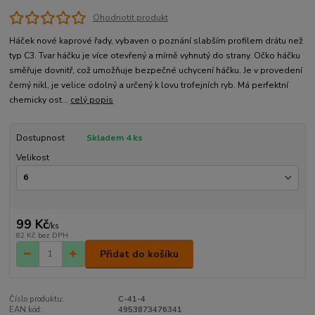
Ohodnotit produkt
Háček nové kaprové řady, vybaven o poznání slabším profilem drátu než
typ C3. Tvar háčku je více otevřený a mírně vyhnutý do strany. Očko háčku
směřuje dovnitř, což umožňuje bezpečné uchycení háčku. Je v provedení
černý nikl, je velice odolný a určený k lovu trofejních ryb. Má perfektní
chemicky ost...
celý popis
Dostupnost
Skladem 4 ks
Velikost
99 Kč
/
ks
82 Kč
bez DPH
Přidat do košíku
Číslo produktu:
C-41-4
EAN kód:
4953873476341