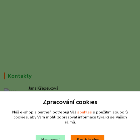
Kontakty
Jana Křepelková
+420 605 030 403
Zpracování cookies
(Po-Pá, 9-17 hod. , So 9-12 hod.)
Náš e-shop a partneři potřebují Váš
souhlas
s použitím souborů
info@rybarkrepelkova.cz
cookies, aby Vám mohli zobrazovat informace týkající se Vašich
zájmů.
Souhlasím
Nastavení