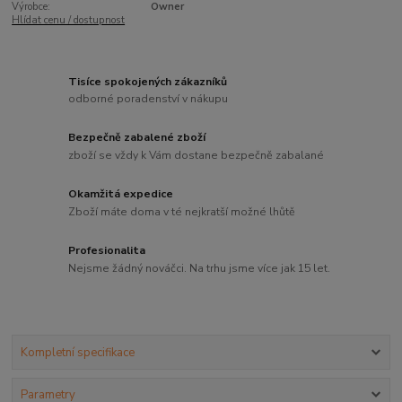
Výrobce:
Owner
Hlídat cenu / dostupnost
Tisíce spokojených zákazníků
odborné poradenství v nákupu
Bezpečně zabalené zboží
zboží se vždy k Vám dostane bezpečně zabalané
Okamžitá expedice
Zboží máte doma v té nejkratší možné lhůtě
Profesionalita
Nejsme žádný nováčci. Na trhu jsme více jak 15 let.
Kompletní specifikace
Parametry