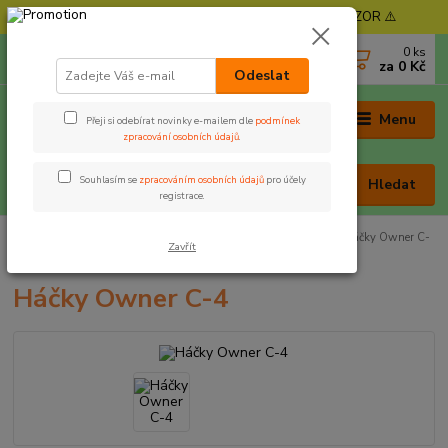
⚠️ POZOR - Objednávky expedujeme od 11. 8. - POZOR ⚠️
0
ks
+420 605 030 403
za
0 Kč
(Po-Pá, 9-17 hod. , So 9-12 hod.)
Odeslat
Menu
Přeji si odebírat novinky e-mailem dle
podmínek
zpracování osobních údajů
.
Souhlasím se
zpracováním osobních údajů
pro účely
Hledat
registrace.
Úvod
Rybářská bižuterie
Háčky
Háček s očkem
Háčky Owner C-
Zavřít
4
Háčky Owner C-4