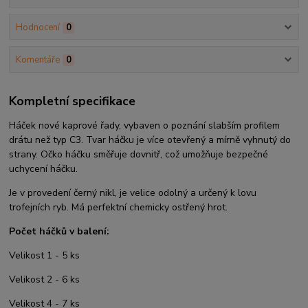
Hodnocení
0
Komentáře
0
Kompletní specifikace
Háček nové kaprové řady, vybaven o poznání slabším profilem
drátu než typ C3. Tvar háčku je více otevřený a mírně vyhnutý do
strany. Očko háčku směřuje dovnitř, což umožňuje bezpečné
uchycení háčku.
Je v provedení černý nikl, je velice odolný a určený k lovu
trofejních ryb. Má perfektní chemicky ostřený hrot.
Počet háčků v balení:
Velikost 1 - 5 ks
Velikost 2 - 6 ks
Velikost 4 - 7 ks