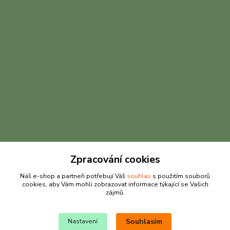
Kontakty
Zpracování cookies
Náš e-shop a partneři potřebují Váš
souhlas
s použitím souborů
Jana Křepelková
cookies, aby Vám mohli zobrazovat informace týkající se Vašich
+420 605 030 403
zájmů.
(Po-Pá, 9-17 hod. , So 9-12 hod.)
info@rybarkrepelkova.cz
Souhlasím
Nastavení