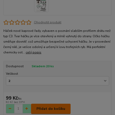
Ohodnotit produkt
Háček nové kaprové řady, vybaven o poznání slabším profilem drátu než
typ C3. Tvar háčku je více otevřený a mírně vyhnutý do strany. Očko háčku
směřuje dovnitř, což umožňuje bezpečné uchycení háčku. Je v provedení
černý nikl, je velice odolný a určený k lovu trofejních ryb. Má perfektní
chemicky ost...
celý popis
Dostupnost
Skladem 20 ks
Velikost
99 Kč
/
ks
82 Kč
bez DPH
Přidat do košíku