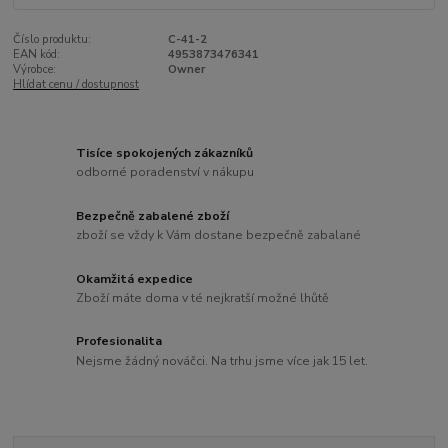
Číslo produktu:
C-41-2
EAN kód:
4953873476341
Výrobce:
Owner
Hlídat cenu / dostupnost
Tisíce spokojených zákazníků
odborné poradenství v nákupu
Bezpečně zabalené zboží
zboží se vždy k Vám dostane bezpečně zabalané
Okamžitá expedice
Zboží máte doma v té nejkratší možné lhůtě
Profesionalita
Nejsme žádný nováčci. Na trhu jsme více jak 15 let.