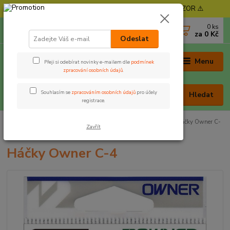
⚠️ POZOR - Objednávky expedujeme od 11. 8. - POZOR ⚠️
0
ks
+420 605 030 403
za
0 Kč
(Po-Pá, 9-17 hod. , So 9-12 hod.)
Odeslat
Menu
Přeji si odebírat novinky e-mailem dle
podmínek
zpracování osobních údajů
.
Souhlasím se
zpracováním osobních údajů
pro účely
Hledat
registrace.
Úvod
Rybářská bižuterie
Háčky
Háček s očkem
Háčky Owner C-
Zavřít
4
Háčky Owner C-4