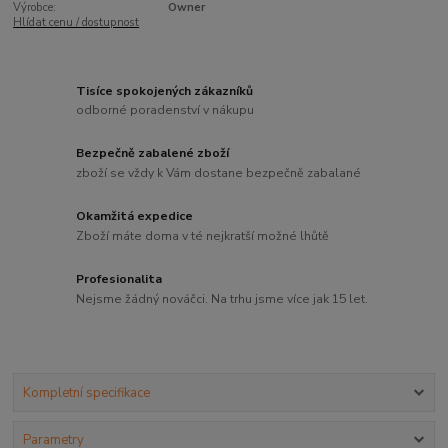
Výrobce:
Owner
Hlídat cenu / dostupnost
Tisíce spokojených zákazníků
odborné poradenství v nákupu
Bezpečně zabalené zboží
zboží se vždy k Vám dostane bezpečně zabalané
Okamžitá expedice
Zboží máte doma v té nejkratší možné lhůtě
Profesionalita
Nejsme žádný nováčci. Na trhu jsme více jak 15 let.
Kompletní specifikace
Parametry