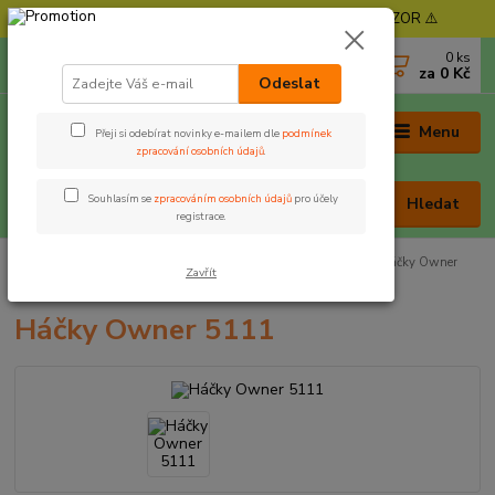
⚠️ POZOR - Objednávky expedujeme od 11. 8. - POZOR ⚠️
0
ks
+420 605 030 403
za
0 Kč
(Po-Pá, 9-17 hod. , So 9-12 hod.)
Odeslat
Menu
Přeji si odebírat novinky e-mailem dle
podmínek
zpracování osobních údajů
.
Souhlasím se
zpracováním osobních údajů
pro účely
Hledat
registrace.
Úvod
Rybářská bižuterie
Háčky
Háček s očkem
Háčky Owner
Zavřít
5111
Háčky Owner 5111