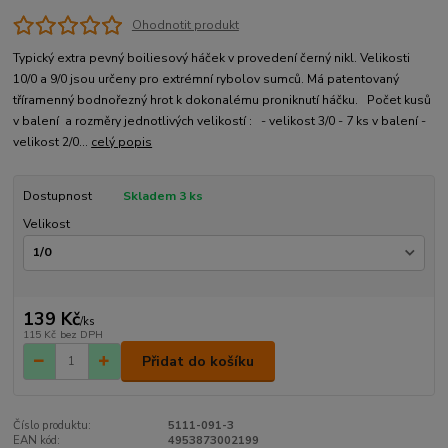
Ohodnotit produkt
Typický extra pevný boiliesový háček v provedení černý nikl. Velikosti
10/0 a 9/0 jsou určeny pro extrémní rybolov sumců. Má patentovaný
tříramenný bodnořezný hrot k dokonalému proniknutí háčku. Počet kusů
v balení a rozměry jednotlivých velikostí : - velikost 3/0 - 7 ks v balení -
velikost 2/0...
celý popis
Dostupnost
Skladem 3 ks
Velikost
139 Kč
/
ks
115 Kč
bez DPH
Přidat do košíku
Číslo produktu:
5111-091-3
EAN kód:
4953873002199