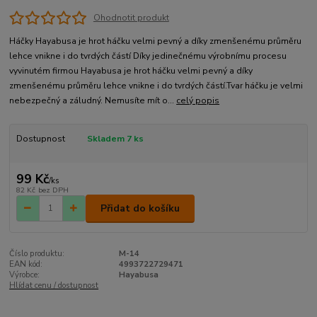
Ohodnotit produkt
Háčky Hayabusa je hrot háčku velmi pevný a díky zmenšenému průměru
lehce vnikne i do tvrdých částí Díky jedinečnému výrobnímu procesu
vyvinutém firmou Hayabusa je hrot háčku velmi pevný a díky
zmenšenému průměru lehce vnikne i do tvrdých částí.Tvar háčku je velmi
nebezpečný a záludný. Nemusíte mít o...
celý popis
Dostupnost
Skladem 7 ks
99 Kč
/
ks
82 Kč
bez DPH
Přidat do košíku
Číslo produktu:
M-14
EAN kód:
4993722729471
Výrobce:
Hayabusa
Hlídat cenu / dostupnost