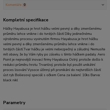
Komentáře
0
Kompletní specifikace
Háčky Hayabusa je hrot háčku velmi pevný a díky zmenšenému
průměru lehce vnikne i do tvrdých částí Díky jedinečnému
výrobnímu procesu vyvinutém firmou Hayabusa je hrot háčku
velmi pevný a díky zmenšenému průměru lehce vnikne i do
tvrdých částí.Tvar háčku je velmi nebezpečný a záludný. Nemusíte
mít obavy, že by Vám ryby po záseku s tímto háčkem padaly. Aero
Point je nejnovější inovací firmy Hayabusa Ostrý, protože došlo k
redukci průměru hrotu Trvanlivý, protože byl použit unikátní
proces lisování Vysoce účinný při pronikání do nejtvrdších částí
úst ryb Boiliesový speciál s očkem Cena za balení: 10ks Barva:
black nikl
Parametry