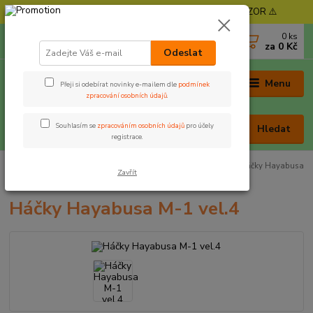
⚠️ POZOR - Objednávky expedujeme od 11. 8. - POZOR ⚠️
0
ks
+420 605 030 403
za
0 Kč
(Po-Pá, 9-17 hod. , So 9-12 hod.)
Odeslat
Menu
Přeji si odebírat novinky e-mailem dle
podmínek
zpracování osobních údajů
.
Souhlasím se
zpracováním osobních údajů
pro účely
Hledat
registrace.
Úvod
Rybářská bižuterie
Háčky
Háček s očkem
Háčky Hayabusa
Zavřít
M-1 vel.4
Háčky Hayabusa M-1 vel.4