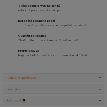
Tisíce spokojených zákazníků
odborné poradenství v nákupu
Bezpečně zabalené zboží
zboží se vždy k Vám dostane bezpečně zabalané
Okamžitá expedice
Zboží máte doma v té nejkratší možné lhůtě
Profesionalita
Nejsme žádný nováčci. Na trhu jsme více jak 15 let.
Kompletní specifikace
Parametry
Hodnocení
0