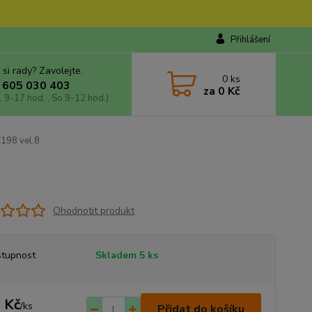
Přihlášení
 si rady? Zavolejte.
0
ks
 605 030 403
za
0 Kč
, 9-17 hod. , So 9-12 hod.)
198 vel.8
Ohodnotit produkt
tupnost
Skladem 5 ks
 Kč
/
ks
Přidat do košíku