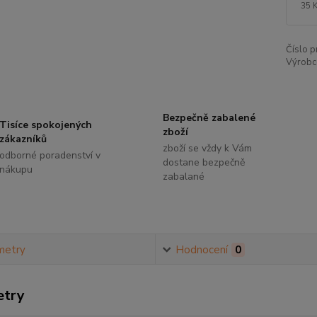
35 
Číslo p
Výrobc
Bezpečně zabalené
Tisíce spokojených
zboží
zákazníků
zboží se vždy k Vám
odborné poradenství v
dostane bezpečně
nákupu
zabalané
metry
Hodnocení
0
etry