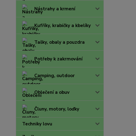
Nástrahy a krmení
Kufříky, krabičky a kbelíky
Tašky, obaly a pouzdra
Potřeby k zakrmování
Camping, outdoor
Oblečení a obuv
Čluny, motory, loďky
Techniky lovu