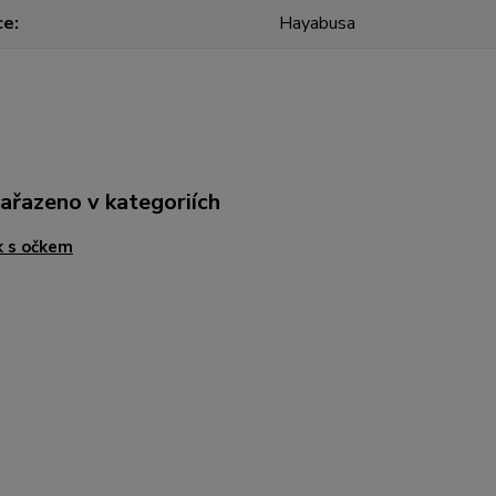
ce
Hayabusa
zařazeno v kategoriích
k s očkem