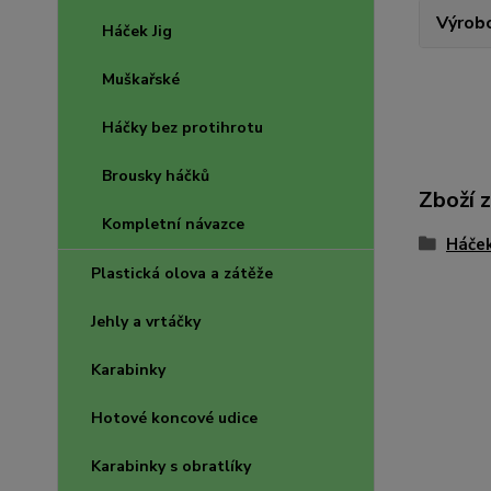
Výrob
Háček Jig
Muškařské
Háčky bez protihrotu
Brousky háčků
Zboží 
Kompletní návazce
Háče
Plastická olova a zátěže
Jehly a vrtáčky
Karabinky
Hotové koncové udice
Karabinky s obratlíky