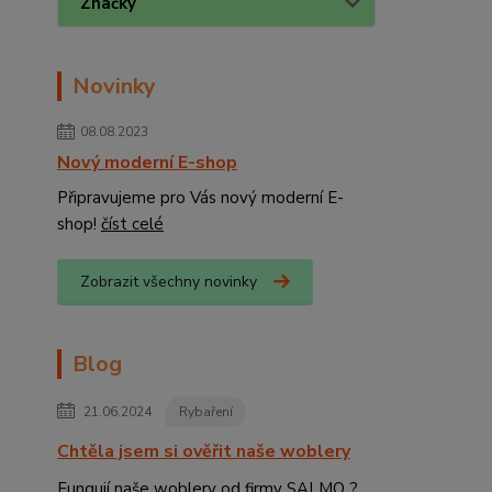
Značky
Novinky
08.08.2023
Nový moderní E-shop
Připravujeme pro Vás nový moderní E-
shop!
číst celé
Zobrazit všechny novinky
Blog
21.06.2024
Rybaření
Chtěla jsem si ověřit naše woblery
Fungují naše woblery od firmy SALMO ?