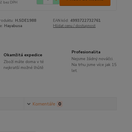
Kč
bez DPH
roduktu:
H.SDE1988
EAN kód:
4993722732761
e:
Hayabusa
Hlídat cenu / dostupnost
Profesionalita
Okamžitá expedice
Nejsme žádný nováčci.
Zboží máte doma v té
Na trhu jsme více jak 15
nejkratší možné lhůtě
let.
Komentáře
0