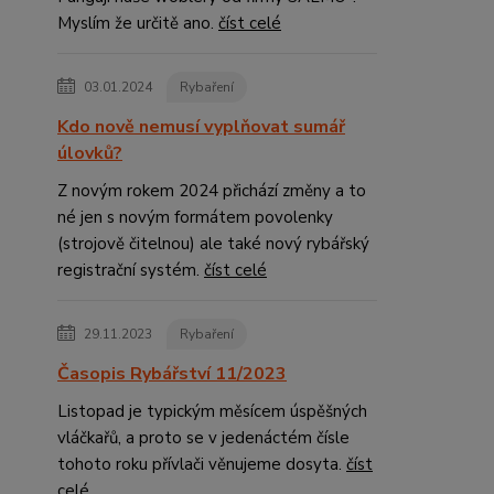
Myslím že určitě ano.
číst celé
03.01.2024
Rybaření
Kdo nově nemusí vyplňovat sumář
úlovků?
Z novým rokem 2024 přichází změny a to
né jen s novým formátem povolenky
(strojově čitelnou) ale také nový rybářský
registrační systém.
číst celé
29.11.2023
Rybaření
Časopis Rybářství 11/2023
Listopad je typickým měsícem úspěšných
vláčkařů, a proto se v jedenáctém čísle
tohoto roku přívlači věnujeme dosyta.
číst
celé