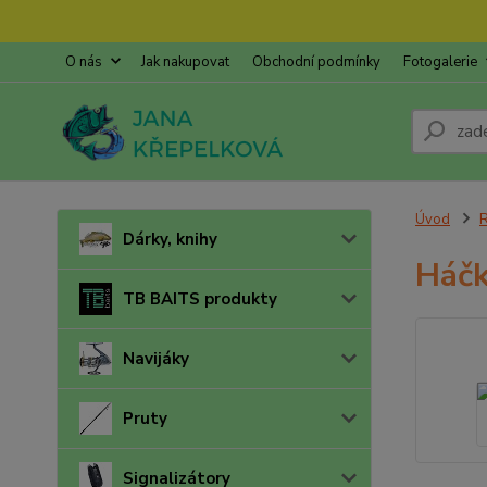
O nás
Jak nakupovat
Obchodní podmínky
Fotogalerie
Úvod
R
Dárky, knihy
Háčk
TB BAITS produkty
Navijáky
Pruty
Signalizátory