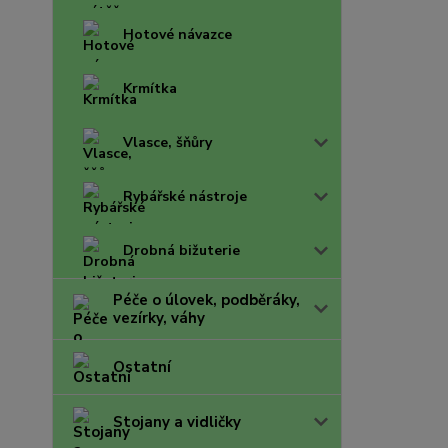
Hotové návazce
Krmítka
Vlasce, šňůry
Rybářské nástroje
Drobná bižuterie
Péče o úlovek, podběráky,
vezírky, váhy
Ostatní
Stojany a vidličky