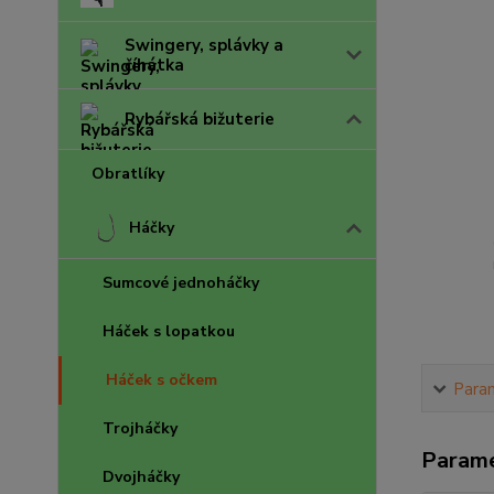
Swingery, splávky a
číhátka
Rybářská bižuterie
Obratlíky
Háčky
Sumcové jednoháčky
Háček s lopatkou
Háček s očkem
Para
Trojháčky
Param
Dvojháčky