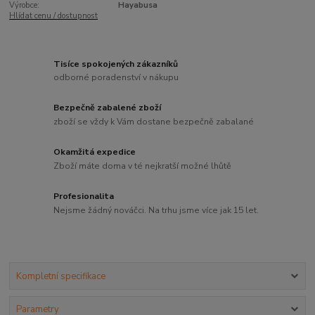
Výrobce:
Hayabusa
Hlídat cenu / dostupnost
Tisíce spokojených zákazníků
odborné poradenství v nákupu
Bezpečně zabalené zboží
zboží se vždy k Vám dostane bezpečně zabalané
Okamžitá expedice
Zboží máte doma v té nejkratší možné lhůtě
Profesionalita
Nejsme žádný nováčci. Na trhu jsme více jak 15 let.
Kompletní specifikace
Parametry