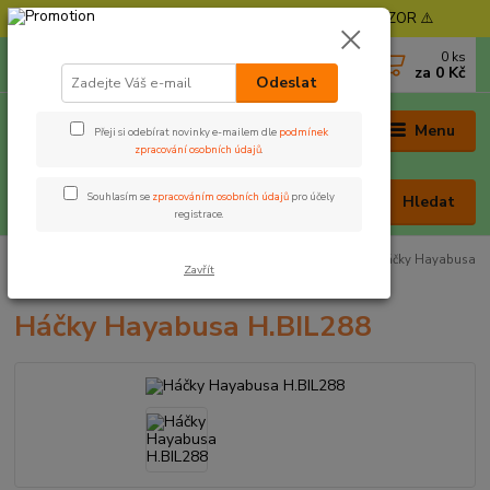
⚠️ POZOR - Objednávky expedujeme od 11. 8. - POZOR ⚠️
0
ks
+420 605 030 403
za
0 Kč
(Po-Pá, 9-17 hod. , So 9-12 hod.)
Odeslat
Menu
Přeji si odebírat novinky e-mailem dle
podmínek
zpracování osobních údajů
.
Souhlasím se
zpracováním osobních údajů
pro účely
Hledat
registrace.
Úvod
Rybářská bižuterie
Háčky
Háček s očkem
Háčky Hayabusa
Zavřít
H.BIL288
Háčky Hayabusa H.BIL288