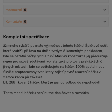
Hodnocení
0
Komentáře
0
Kompletní specifikace
Již mnoho rybářů poznalo výjmečnost tohoto háčku! Špičkové ostří,
které vydrží i při lovu na dně s tvrdým či kamenitým podkladem,
kde se ostatní háčky rychle tupí! Masivní konstrukce jej předurčuje
nejen pro silové zdolávání ryb, ale také pro lov v překážkách či
jinných místech, kde se potřebujete na háček 100% spolehnout!
Skvěle propracovaný tvar, který zajistí pevné usazení háčku v
tlamce kapra při zákeku!
BIL 288= kovaný háček, který je jasnou volbou do nepohody!!!
Tento model háčeku není nutné doplňovat o rovnátka!