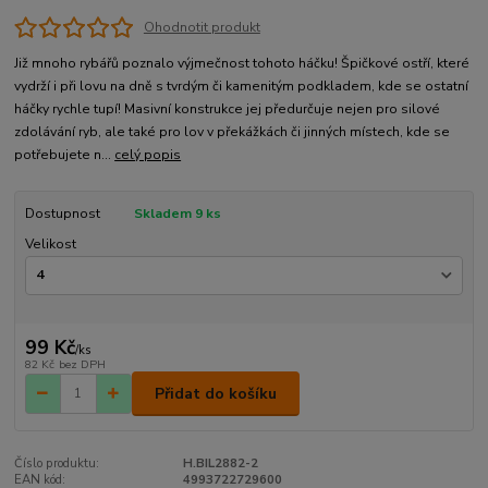
Ohodnotit produkt
Již mnoho rybářů poznalo výjmečnost tohoto háčku! Špičkové ostří, které
vydrží i při lovu na dně s tvrdým či kamenitým podkladem, kde se ostatní
háčky rychle tupí! Masivní konstrukce jej předurčuje nejen pro silové
zdolávání ryb, ale také pro lov v překážkách či jinných místech, kde se
potřebujete n...
celý popis
Dostupnost
Skladem 9 ks
Velikost
99 Kč
/
ks
82 Kč
bez DPH
Přidat do košíku
Číslo produktu:
H.BIL2882-2
EAN kód:
4993722729600