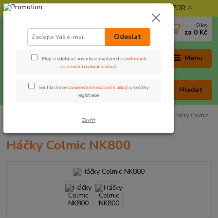
⚠️ POZOR - Objednávky expedujeme od 11. 8. - POZOR ⚠️
0
ks
+420 605 030 403
za
0 Kč
(Po-Pá, 9-17 hod. , So 9-12 hod.)
Odeslat
Menu
Přeji si odebírat novinky e-mailem dle
podmínek
zpracování osobních údajů
.
Souhlasím se
zpracováním osobních údajů
pro účely
Hledat
registrace.
Úvod
Rybářská bižuterie
Háčky
Háček s lopatkou
Háčky Colmic
Zavřít
NK800
Háčky Colmic NK800