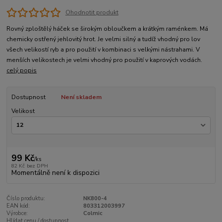
Ohodnotit produkt
Rovný zploštělý háček se širokým obloučkem a krátkým raménkem. Má
chemicky ostřený jehlovitý hrot. Je velmi silný a tudíž vhodný pro lov
všech velikostí ryb a pro použití v kombinaci s velkými nástrahami. V
menších velikostech je velmi vhodný pro použití v kaprových vodách.
celý popis
Dostupnost
Není skladem
Velikost
99 Kč
/
ks
82 Kč
bez DPH
Momentálně není k dispozici
Číslo produktu:
NK800-4
EAN kód:
803312003997
Výrobce:
Colmic
Hlídat cenu / dostupnost