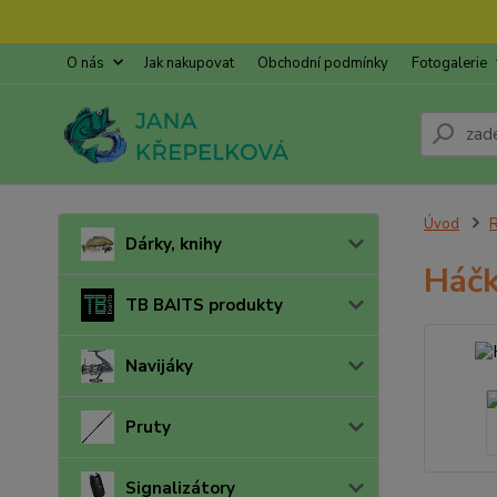
O nás
Jak nakupovat
Obchodní podmínky
Fotogalerie
Úvod
R
Dárky, knihy
Háčk
TB BAITS produkty
Navijáky
Pruty
Signalizátory