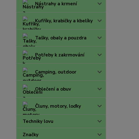
Nástrahy a krmení
Kufříky, krabičky a kbelíky
Tašky, obaly a pouzdra
Potřeby k zakrmování
Camping, outdoor
Oblečení a obuv
Čluny, motory, loďky
Techniky lovu
Značky