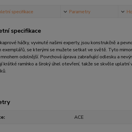
etní specifikace
Parametry
Ho
tní specifikace
 kaprové háčky, vyvinuté našimi experty, jsou konstrukčně a pev
 exemplářů, se kterými se mužete setkat ve světě. Tyto mimorá
 mnohem odolnější. Povrchová úprava zabraňující odlesku a nevýr
í krátké ramínko a široký úhel otevření, takže se skvěle uplatn
ků.
etry
ce
ACE