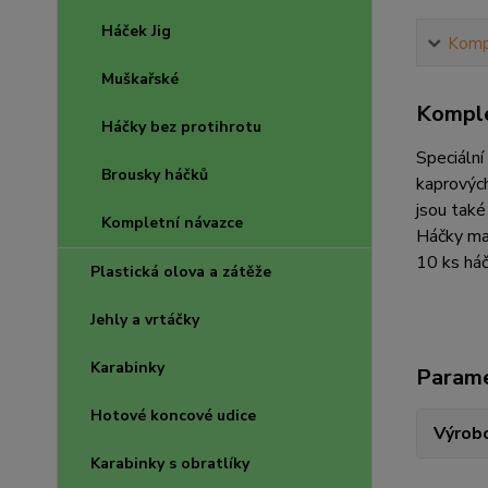
Háček Jig
Kompl
Muškařské
Komple
Háčky bez protihrotu
Speciální
Brousky háčků
kaprových
jsou také
Kompletní návazce
Háčky maj
10 ks háč
Plastická olova a zátěže
Jehly a vrtáčky
Karabinky
Param
Hotové koncové udice
Výrob
Karabinky s obratlíky