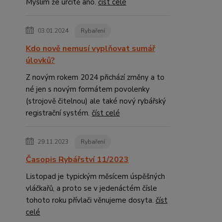
Myslím že určitě ano.
číst celé
03.01.2024
Rybaření
Kdo nově nemusí vyplňovat sumář
úlovků?
Z novým rokem 2024 přichází změny a to
né jen s novým formátem povolenky
(strojově čitelnou) ale také nový rybářský
registrační systém.
číst celé
29.11.2023
Rybaření
Časopis Rybářství 11/2023
Listopad je typickým měsícem úspěšných
vláčkařů, a proto se v jedenáctém čísle
tohoto roku přívlači věnujeme dosyta.
číst
celé