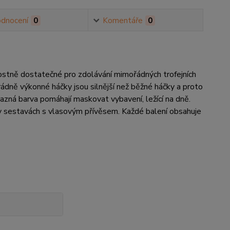
dnocení
0
Komentáře
0
nostně dostatečné pro zdolávání mimořádných trofejních
dně výkonné háčky jsou silnější než běžné háčky a proto
azná barva pomáhají maskovat vybavení, ležící na dně.
í v sestavách s vlasovým přívěsem. Každé balení obsahuje