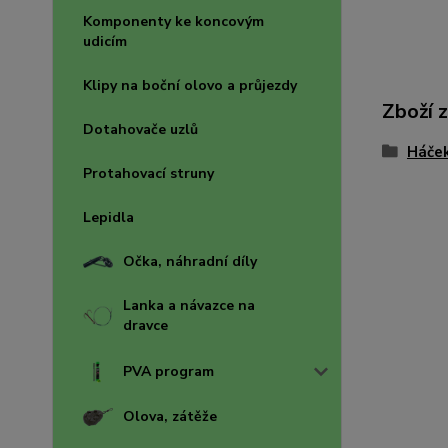
Komponenty ke koncovým
udicím
Klipy na boční olovo a průjezdy
Zboží 
Dotahovače uzlů
Háče
Protahovací struny
Lepidla
Očka, náhradní díly
Lanka a návazce na
dravce
PVA program
Olova, zátěže