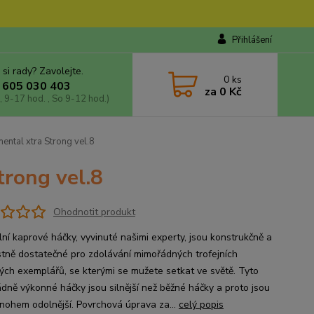
Přihlášení
 si rady? Zavolejte.
0
ks
 605 030 403
za
0 Kč
, 9-17 hod. , So 9-12 hod.)
ntal xtra Strong vel.8
trong vel.8
Ohodnotit produkt
lní kaprové háčky, vyvinuté našimi experty, jsou konstrukčně a
tně dostatečné pro zdolávání mimořádných trofejních
ých exemplářů, se kterými se mužete setkat ve světě. Tyto
dně výkonné háčky jsou silnější než běžné háčky a proto jsou
nohem odolnější. Povrchová úprava za...
celý popis