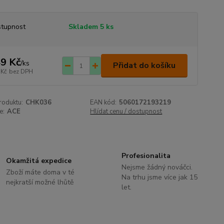
tupnost
Skladem 5 ks
9 Kč
/
ks
Přidat do košíku
 Kč
bez DPH
roduktu:
CHK036
EAN kód:
5060172193219
e:
ACE
Hlídat cenu / dostupnost
Profesionalita
Okamžitá expedice
Nejsme žádný nováčci.
Zboží máte doma v té
Na trhu jsme více jak 15
nejkratší možné lhůtě
let.