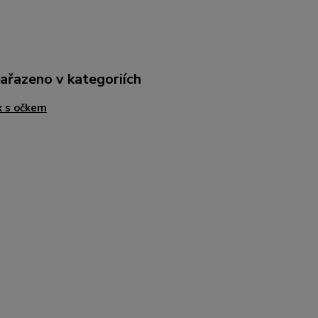
zařazeno v kategoriích
k s očkem