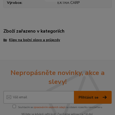
Výrobce
EXTRA CARP
Zboží zařazeno v kategoriích
Klipy na boční olovo a průjezdy
Nepropásněte novinky, akce a
slevy!
Přihlásit se
Souhlasím se
zpracováním osobních údajů
za účelem rozesílky newsletteru.
Můžete se kdykoli odhlásit. Zasíláme jednou za 14 dní.