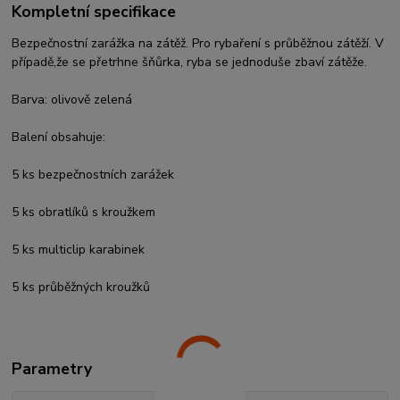
Kompletní specifikace
Bezpečnostní zarážka na zátěž. Pro rybaření s průběžnou zátěží. V
případě,že se přetrhne šňůrka, ryba se jednoduše zbaví zátěže.
Barva: olivově zelená
Balení obsahuje:
5 ks bezpečnostních zarážek
5 ks obratlíků s kroužkem
5 ks multiclip karabinek
5 ks průběžných kroužků
Parametry