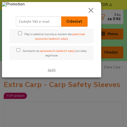
⚠️ POZOR - Objednávky expedujeme od 11. 8. - POZOR ⚠️
0
ks
+420 605 030 403
za
0 Kč
(Po-Pá, 9-17 hod. , So 9-12 hod.)
Odeslat
Menu
Přeji si odebírat novinky e-mailem dle
podmínek
zpracování osobních údajů
.
Souhlasím se
zpracováním osobních údajů
pro účely
Hledat
registrace.
Úvod
Rybářská bižuterie
Klipy na boční olovo a průjezdy
Extra Carp -
Zavřít
Carp Safety Sleeves
Extra Carp - Carp Safety Sleeves
TOP produkt