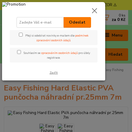
⚠️ POZOR - Objednávky expedujeme od 11. 8. - POZOR ⚠️
0
ks
+420 605 030 403
za
0 Kč
(Po-Pá, 9-17 hod. , So 9-12 hod.)
Odeslat
Menu
Přeji si odebírat novinky e-mailem dle
podmínek
zpracování osobních údajů
.
Souhlasím se
zpracováním osobních údajů
pro účely
Hledat
registrace.
Úvod
Rybářská bižuterie
PVA program
Punčochy
Easy Fishing
Zavřít
Hard Elastic PVA punčocha náhradní pr.25mm 7m
Easy Fishing Hard Elastic PVA
punčocha náhradní pr.25mm 7m