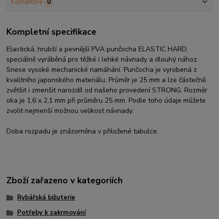
Komentáře
0
Kompletní specifikace
Elastická, hrubší a pevnější PVA punčocha ELASTIC HARD,
speciálně vyráběná pro těžké i lehké návnady a dlouhý nához.
Snese vysoké mechanické namáhání. Punčocha je vyrobená z
kvalitního japonského materiálu. Průměr je 25 mm a lze částečně
zvětšit i zmenšit narozdíl od našeho provedení STRONG. Rozměr
oka je 1,6 x 2,1 mm při průměru 25 mm. Podle toho údaje můžete
zvolit nejmenší možnou velikost návnady.
Doba rozpadu je znázorněna v přiložené tabulce.
Zboží zařazeno v kategoriích
Rybářská bižuterie
Potřeby k zakrmování