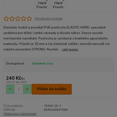
Ohodnotit produkt
Elastická, hrubší a pevnější PVA punčocha ELASTIC HARD, speciálně
vyráběná pro těžké i lehké návnady a dlouhý nához. Snese vysoké
mechanické namáhání. Punčocha je vyrobená z kvalitního japonského
materiálu. Průměr je 25 mm a lze částečně zvětšit i zmenšit narozdíl od
našeho provedení STRONG. Rozměr ...
celý popis
Dostupnost
Skladem 3 ks
240 Kč
/
ks
198 Kč
bez DPH
Přidat do košíku
Číslo produktu:
75483-25-7
EAN kód:
8595180947068
Hlídat cenu / dostupnost