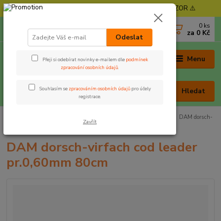
⚠️ POZOR - Objednávky expedujeme od 11. 8. - POZOR ⚠️
0
ks
+420 605 030 403
za
0 Kč
(Po-Pá, 9-17 hod. , So 9-12 hod.)
Odeslat
Menu
Přeji si odebírat novinky e-mailem dle
podmínek
zpracování osobních údajů
.
Souhlasím se
zpracováním osobních údajů
pro účely
Hledat
registrace.
Úvod
Nástrahy a krmení
Moře
Návazcové systémy
DAM dorsch-
Zavřít
virfach cod leader pr.0,60mm 80cm
DAM dorsch-virfach cod leader
pr.0,60mm 80cm