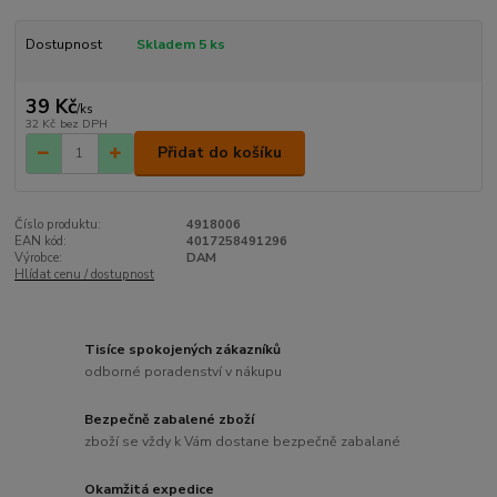
Dostupnost
Skladem 5 ks
39 Kč
/
ks
32 Kč
bez DPH
Přidat do košíku
Číslo produktu:
4918006
EAN kód:
4017258491296
Výrobce:
DAM
Hlídat cenu / dostupnost
Tisíce spokojených zákazníků
odborné poradenství v nákupu
Bezpečně zabalené zboží
zboží se vždy k Vám dostane bezpečně zabalané
Okamžitá expedice