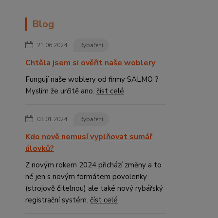
Blog
21.06.2024
Rybaření
Chtěla jsem si ověřit naše woblery
Fungují naše woblery od firmy SALMO ?
Myslím že určitě ano.
číst celé
03.01.2024
Rybaření
Kdo nově nemusí vyplňovat sumář
úlovků?
Z novým rokem 2024 přichází změny a to
né jen s novým formátem povolenky
(strojově čitelnou) ale také nový rybářský
registrační systém.
číst celé