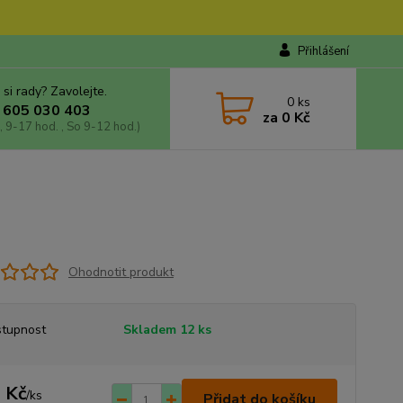
Přihlášení
 si rady? Zavolejte.
0
ks
 605 030 403
za
0 Kč
, 9-17 hod. , So 9-12 hod.)
Ohodnotit produkt
tupnost
Skladem 12 ks
 Kč
/
ks
Přidat do košíku