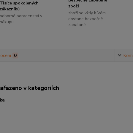
Bezpečně zabalené
Tisíce spokojených
zboží
zákazníků
zboží se vždy k Vám
odborné poradenství v
dostane bezpečně
nákupu
zabalané
ocení
0
Kom
zařazeno v kategoriích
ka