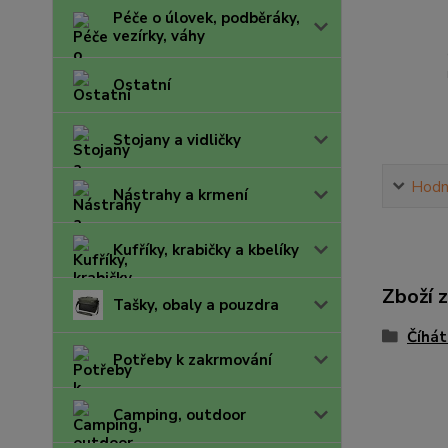
Péče o úlovek, podběráky,
vezírky, váhy
Ostatní
Stojany a vidličky
Hodn
Nástrahy a krmení
Kufříky, krabičky a kbelíky
Zboží 
Tašky, obaly a pouzdra
Číhát
Potřeby k zakrmování
Camping, outdoor