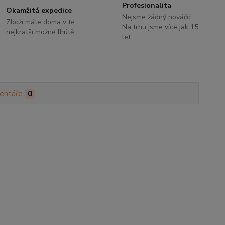
Profesionalita
Okamžitá expedice
Nejsme žádný nováčci.
Zboží máte doma v té
Na trhu jsme více jak 15
nejkratší možné lhůtě
let.
entáře
0