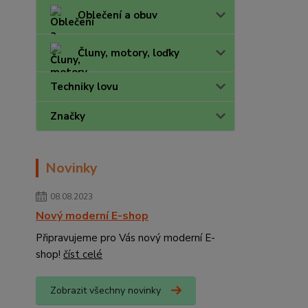
Oblečení a obuv
Čluny, motory, loďky
Techniky lovu
Značky
Novinky
08.08.2023
Nový moderní E-shop
Připravujeme pro Vás nový moderní E-
shop!
číst celé
Zobrazit všechny novinky