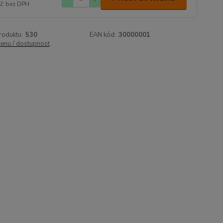
Kč
bez DPH
roduktu:
530
EAN kód:
30000001
cenu / dostupnost