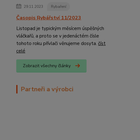
29.11.2023
Rybaření
Časopis Rybářství 11/2023
Listopad je typickým měsícem úspěšných
vláčkařů, a proto se v jedenáctém čísle
tohoto roku přívlači věnujeme dosyta.
číst
celé
Zobrazit všechny články
Partneři a výrobci