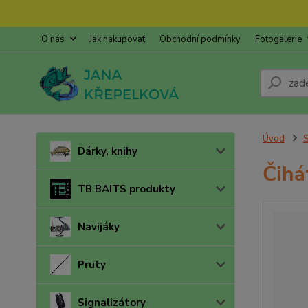
O nás
Jak nakupovat
Obchodní podmínky
Fotogalerie
Úvod
S
Dárky, knihy
Čihá
TB BAITS produkty
Navijáky
Pruty
Signalizátory