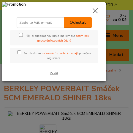
⚠️ POZOR - Objednávky expedujeme od 11. 8. - POZOR ⚠️
0
ks
+420 605 030 403
za
0 Kč
(Po-Pá, 9-17 hod. , So 9-12 hod.)
Odeslat
Menu
Přeji si odebírat novinky e-mailem dle
podmínek
zpracování osobních údajů
.
Souhlasím se
zpracováním osobních údajů
pro účely
Hledat
registrace.
Úvod
Nástrahy a krmení
Vláčecí nástrahy
Gumové nástrahy
Zavřít
BERKLEY POWERBAIT Smáček 5CM EMERALD SHINER 18ks
BERKLEY POWERBAIT Smáček
5CM EMERALD SHINER 18ks