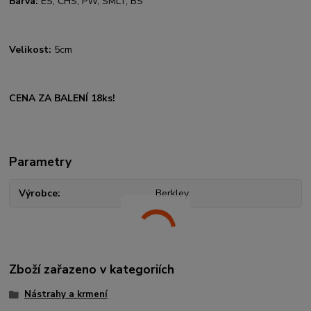
Barva:
ES, CHS, PW, SMLT, BS
Velikost:
5cm
CENA ZA BALENÍ 18ks!
Parametry
Výrobce
Berkley
Zboží zařazeno v kategoriích
Nástrahy a krmení