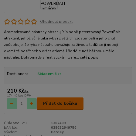
Ohodnotit produkt
Aromatizované nástrahy obsahující v sobě patentovaný PowerBait
atraktant, jehož vůně láká ryby i z větších vzdáleností a jeho chuť
způsobuje, že ryba nástrahu považuje za živou a tudíž se ji nebojí
okamžitě pozřít nebo držet v tlamě 18x déle než běžnou umělou
nástrahu. Dohromady s realistickým tvare...
celý popis
Dostupnost
Skladem 6 ks
210 Kč
/
ks
174 Kč
bez DPH
Přidat do košíku
Číslo produktu:
1307409
EAN kód:
028632649756
Výrobce:
Berkley