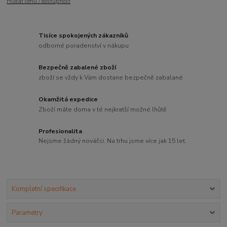
Hlídat cenu / dostupnost
Tisíce spokojených zákazníků
odborné poradenství v nákupu
Bezpečně zabalené zboží
zboží se vždy k Vám dostane bezpečně zabalané
Okamžitá expedice
Zboží máte doma v té nejkratší možné lhůtě
Profesionalita
Nejsme žádný nováčci. Na trhu jsme více jak 15 let.
Kompletní specifikace
Parametry