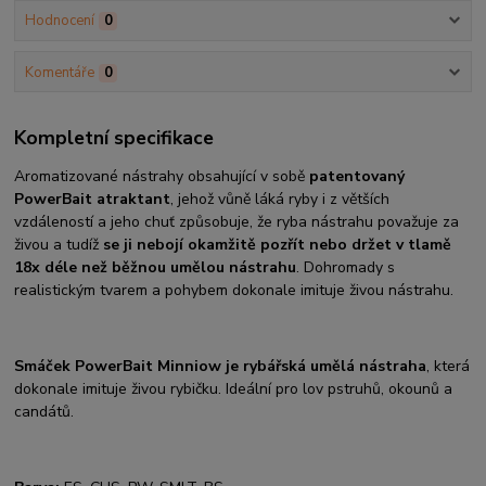
Hodnocení
0
Komentáře
0
Kompletní specifikace
Aromatizované nástrahy obsahující v sobě
patentovaný
PowerBait atraktant
, jehož vůně láká ryby i z větších
vzdáleností a jeho chuť způsobuje, že ryba nástrahu považuje za
živou a tudíž
se ji nebojí okamžitě pozřít nebo držet v tlamě
18x déle než běžnou umělou nástrahu
. Dohromady s
realistickým tvarem a pohybem dokonale imituje živou nástrahu.
Smáček PowerBait Minniow je rybářská umělá nástraha
, která
dokonale imituje živou rybičku. Ideální pro lov pstruhů, okounů a
candátů.