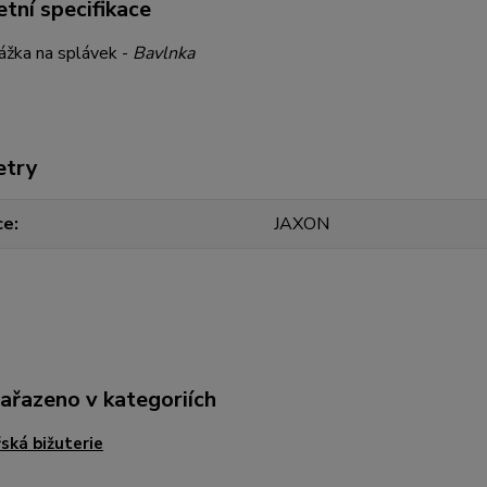
tní specifikace
ážka na splávek -
Bavlnka
etry
ce
JAXON
zařazeno v kategoriích
ská bižuterie