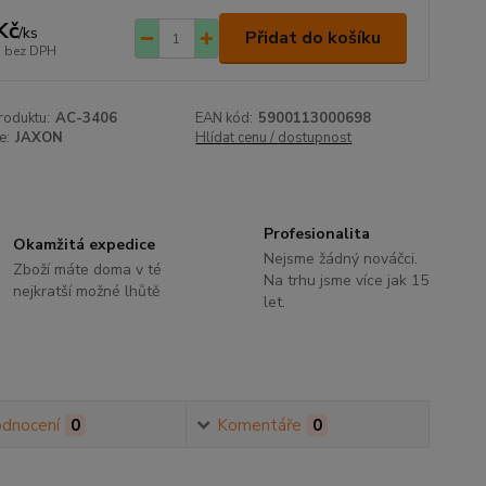
Kč
/
ks
Přidat do košíku
bez DPH
roduktu:
AC-3406
EAN kód:
5900113000698
e:
JAXON
Hlídat cenu / dostupnost
Profesionalita
Okamžitá expedice
Nejsme žádný nováčci.
Zboží máte doma v té
Na trhu jsme více jak 15
nejkratší možné lhůtě
let.
dnocení
0
Komentáře
0