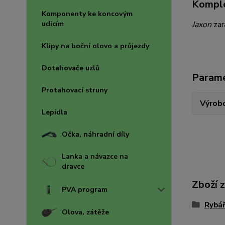
Komple
Komponenty ke koncovým
udicím
Jaxon
zar
Klipy na boční olovo a průjezdy
Dotahovače uzlů
Param
Protahovací struny
Výrob
Lepidla
Očka, náhradní díly
Lanka a návazce na
dravce
Zboží 
PVA program
Rybář
Olova, zátěže