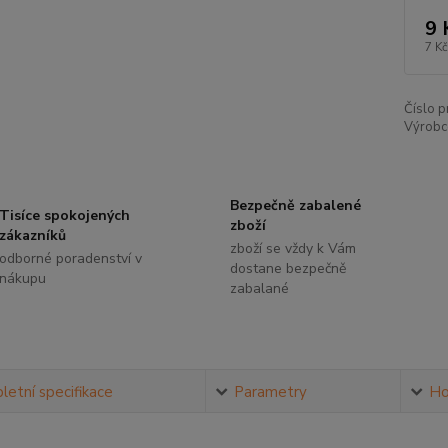
9 
7 Kč
Číslo p
Výrobc
Bezpečně zabalené
Tisíce spokojených
zboží
zákazníků
zboží se vždy k Vám
odborné poradenství v
dostane bezpečně
nákupu
zabalané
etní specifikace
Parametry
Ho