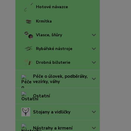
Hotové návazce
Krmítka
Vlasce, šňůry
Rybářské nástroje
Drobná bižuterie
Péče o úlovek, podběráky,
vezírky, váhy
Ostatní
Stojany a vidličky
Nástrahy a krmení