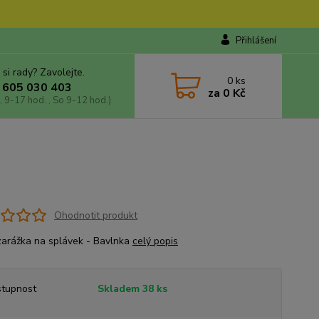
Přihlášení
 si rady? Zavolejte.
0
ks
 605 030 403
za
0 Kč
, 9-17 hod. , So 9-12 hod.)
Ohodnotit produkt
zarážka na splávek - Bavlnka
celý popis
tupnost
Skladem 38 ks