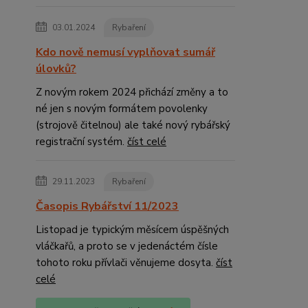
03.01.2024
Rybaření
Kdo nově nemusí vyplňovat sumář
úlovků?
Z novým rokem 2024 přichází změny a to
né jen s novým formátem povolenky
(strojově čitelnou) ale také nový rybářský
registrační systém.
číst celé
29.11.2023
Rybaření
Časopis Rybářství 11/2023
Listopad je typickým měsícem úspěšných
vláčkařů, a proto se v jedenáctém čísle
tohoto roku přívlači věnujeme dosyta.
číst
celé