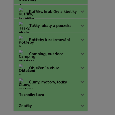
Kufříky, krabičky a kbelíky
Tašky, obaly a pouzdra
Potřeby k zakrmování
Camping, outdoor
Oblečení a obuv
Čluny, motory, loďky
Techniky lovu
Značky