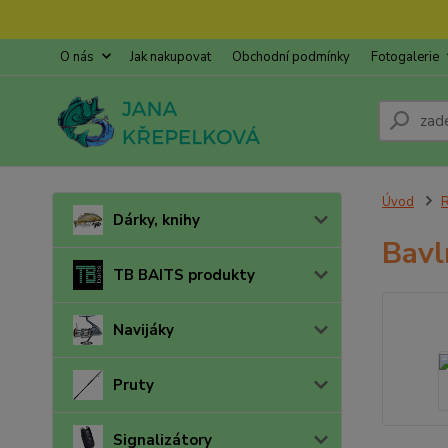
O nás
Jak nakupovat
Obchodní podmínky
Fotogalerie
Úvod
R
Dárky, knihy
Bavl
TB BAITS produkty
Navijáky
Pruty
Signalizátory