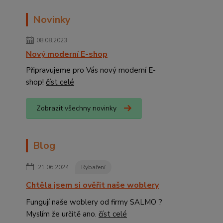
Novinky
08.08.2023
Nový moderní E-shop
Připravujeme pro Vás nový moderní E-
shop!
číst celé
Zobrazit všechny novinky
Blog
21.06.2024
Rybaření
Chtěla jsem si ověřit naše woblery
Fungují naše woblery od firmy SALMO ?
Myslím že určitě ano.
číst celé