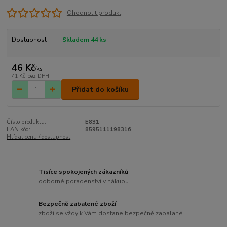
Ohodnotit produkt
Dostupnost
Skladem 44 ks
46 Kč
/
ks
41 Kč
bez DPH
Přidat do košíku
Číslo produktu:
E831
EAN kód:
8595111198316
Hlídat cenu / dostupnost
Tisíce spokojených zákazníků
odborné poradenství v nákupu
Bezpečně zabalené zboží
zboží se vždy k Vám dostane bezpečně zabalané