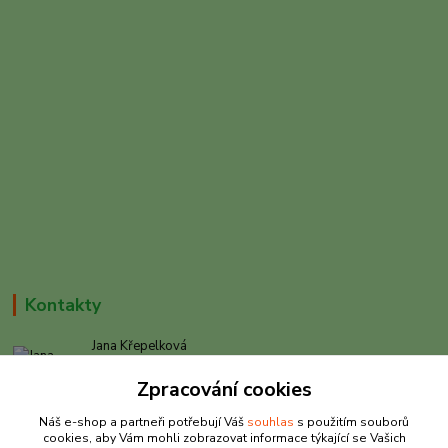
Kontakty
Jana Křepelková
+420 605 030 403
Zpracování cookies
(Po-Pá, 9-17 hod. , So 9-12 hod.)
Náš e-shop a partneři potřebují Váš
souhlas
s použitím souborů
info@rybarkrepelkova.cz
cookies, aby Vám mohli zobrazovat informace týkající se Vašich