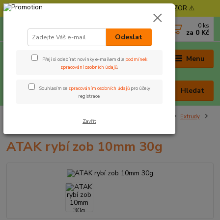
⚠️ POZOR - Objednávky expedujeme od 11. 8. - POZOR ⚠️
0
ks
+420 605 030 403
za
0 Kč
(Po-Pá, 9-17 hod. , So 9-12 hod.)
Odeslat
Menu
Přeji si odebírat novinky e-mailem dle
podmínek
zpracování osobních údajů
.
Souhlasím se
zpracováním osobních údajů
pro účely
Hledat
registrace.
Úvod
Nástrahy a krmení
Rohlíkové boilie, extrudy, kukuř
Extrudy
Zavřít
ATAK rybí zob 10mm 30g
ATAK rybí zob 10mm 30g