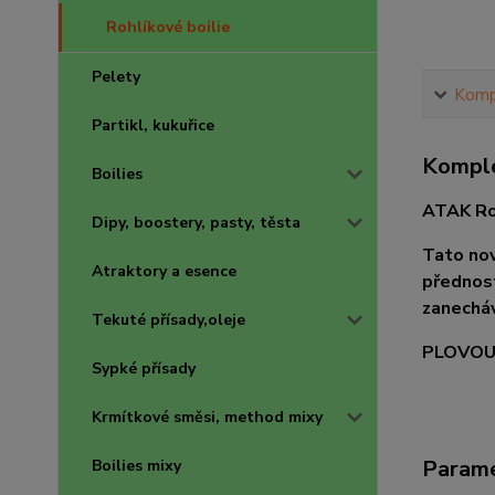
Rohlíkové boilie
Pelety
Kompl
Partikl, kukuřice
Komple
Boilies
ATAK Ro
Dipy, boostery, pasty, těsta
Tato nov
Atraktory a esence
přednost
zanecháv
Tekuté přísady,oleje
PLOVOU
Sypké přísady
Krmítkové směsi, method mixy
Param
Boilies mixy