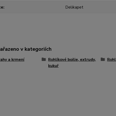
ce
Delikapet
zařazeno v kategoriích
ahy a krmení
Rohlíkové boilie, extrudy,
Rohl
kukuř