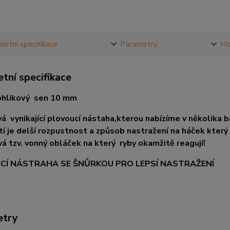
etní specifikace
Parametry
Ho
tní specifikace
hlikový sen 10 mm
á vynikající plovoucí nástaha,kterou nabízíme v několika b
í je delší rozpustnost a způsob
nastražení na háček který
á tzv. vonný obláček na který ryby okamžitě reagují!
CÍ NÁSTRAHA SE ŠNŮRKOU PRO LEPSÍ NASTRAŽENÍ
etry