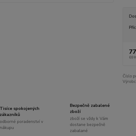
Dos
Pří
77
69 
Číslo p
Výrobc
Bezpečně zabalené
Tisíce spokojených
zboží
zákazníků
zboží se vždy k Vám
odborné poradenství v
dostane bezpečně
nákupu
zabalané