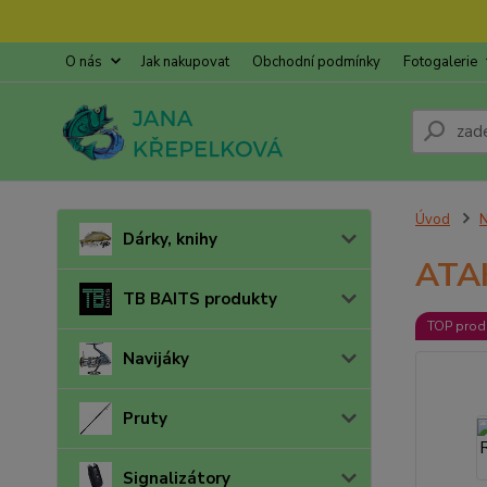
O nás
Jak nakupovat
Obchodní podmínky
Fotogalerie
Úvod
N
Dárky, knihy
ATAK
TB BAITS produkty
TOP prod
Navijáky
Pruty
Signalizátory