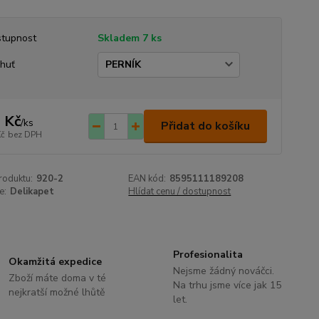
tupnost
Skladem 7 ks
chuť
 Kč
/
ks
Přidat do košíku
Kč
bez DPH
roduktu:
920-2
EAN kód:
8595111189208
e:
Delikapet
Hlídat cenu / dostupnost
Profesionalita
Okamžitá expedice
Nejsme žádný nováčci.
Zboží máte doma v té
Na trhu jsme více jak 15
nejkratší možné lhůtě
let.