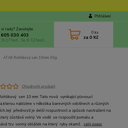
Přihlášení
 si rady? Zavolejte.
0
ks
 605 030 403
za
0 Kč
, 9-17 hod. , So 9-12 hod.)
ATAK Rohlíkový sen 10mm 30g
Ohodnotit produkt
ohlikový sen 10 mm Tato nová vynikající plovoucí
a,kterou nabízíme v několika barevných odstínech a různých
ích.Její předností je delší rozpustnost a způsob nastražení na
který zůstává volný. Ve vodě se rozpouští pomalu a
ává tzv. vonný obláček na který ryby okamž...
celý popis