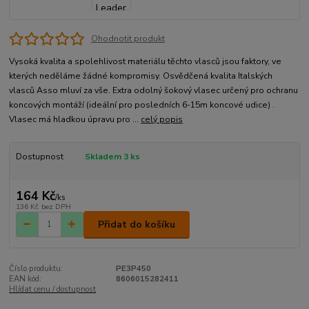
Ohodnotit produkt
Vysoká kvalita a spolehlivost materiálu těchto vlasců jsou faktory, ve
kterých neděláme žádné kompromisy. Osvědčená kvalita Italských
vlasců Asso mluví za vše. Extra odolný šokový vlasec určený pro ochranu
koncových montáží (ideální pro posledních 6-15m koncové udice) .
Vlasec má hladkou úpravu pro ...
celý popis
Dostupnost
Skladem 3 ks
164 Kč
/
ks
136 Kč
bez DPH
Přidat do košíku
Číslo produktu:
PE3P450
EAN kód:
8606015282411
Hlídat cenu / dostupnost