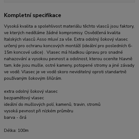
Kompletní specifikace
Vysoká kvalita a spolehlivost materiálu těchto vlasců jsou faktory,
ve kterých neděláme žádné kompromisy. Osvědčená kvalita
Italských vlasců Asso mluví za vše. Extra odolný šokový vlasec
určený pro ochranu koncových montáží (ideální pro posledních 6-
15m koncové udice) . Vlasec má hladkou úpravu pro snadné
nahazování a vysokou pevnost a odolnost, kterou oceníte hlavně
tam, kde jsou mušle, ostré kameny, potopené stromy a jiné závady
ve vodě. Vlasec je ve vodě skoro neviditelný oproti standartně
používaným šokovým šňůrám.
extra odolný šokový vlasec
bezpaměťový vlasec
ideální do mušlových polí, kamenů, travin, stromů
vysoká pevnost při nízkém průměru
barva - čirá
Délka: 100m