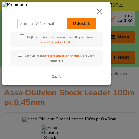
⚠️ POZOR - Objednávky expedujeme od 11. 8. - POZOR ⚠️
0
ks
+420 605 030 403
za
0 Kč
(Po-Pá, 9-17 hod. , So 9-12 hod.)
Odeslat
Menu
Přeji si odebírat novinky e-mailem dle
podmínek
zpracování osobních údajů
.
Souhlasím se
zpracováním osobních údajů
pro účely
Hledat
registrace.
Úvod
Rybářská bižuterie
Vlasce, šňůry
Vlasce
Asso Oblivion
Zavřít
Shock Leader 100m pr.0,45mm
Asso Oblivion Shock Leader 100m
pr.0,45mm