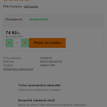
Pilkr Scorpion
celý popis
Dostupnost
Skladem 6 ks
74 Kč
/
ks
61 Kč
bez DPH
Přidat do košíku
Číslo produktu:
4310040
EAN kód:
8592726018725
Výrobce:
ALBASTAR
Hlídat cenu / dostupnost
Tisíce spokojených zákazníků
odborné poradenství v nákupu
Bezpečně zabalené zboží
zboží se vždy k Vám dostane bezpečně zabalané