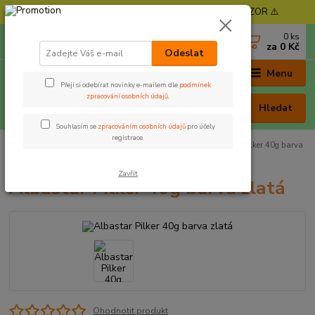
⚠️ POZOR - Objednávky expedujeme od 11. 8. - POZOR ⚠️
0
ks
+420 605 030 403
za
0 Kč
(Po-Pá, 9-17 hod. , So 9-12 hod.)
Odeslat
Menu
Přeji si odebírat novinky e-mailem dle
podmínek
zpracování osobních údajů
.
Hledat
Souhlasím se
zpracováním osobních údajů
pro účely
registrace.
Úvod
Nástrahy a krmení
Moře
Pilkery
Albastar Pilker 40g barva
zlatá
Zavřít
Albastar Pilker 40g barva zlatá
Ohodnotit produkt